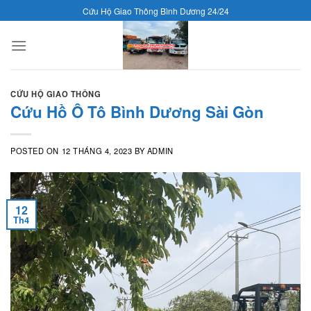
Skip
Cứu Hộ Giao Thông Bình Dương 24/24
to
content
CỨU HỘ GIAO THÔNG
Cứu Hồ Ô Tô Bình Dương Sài Gòn
POSTED ON
12 THÁNG 4, 2023
BY
ADMIN
12
Th4