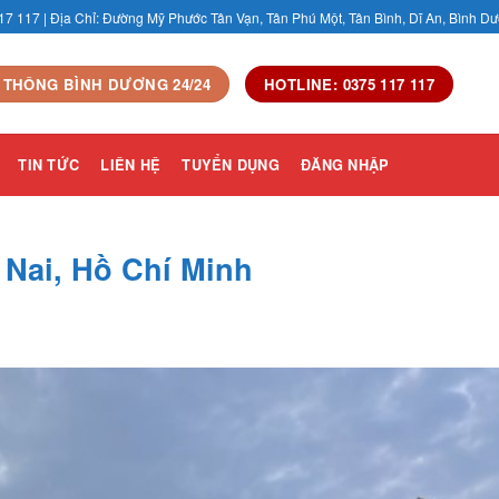
117 117 | Địa Chỉ: Đường Mỹ Phước Tân Vạn, Tân Phú Một, Tân Bình, Dĩ An, Bình D
 THÔNG BÌNH DƯƠNG 24/24
HOTLINE: 0375 117 117
TIN TỨC
LIÊN HỆ
TUYỂN DỤNG
ĐĂNG NHẬP
Nai, Hồ Chí Minh