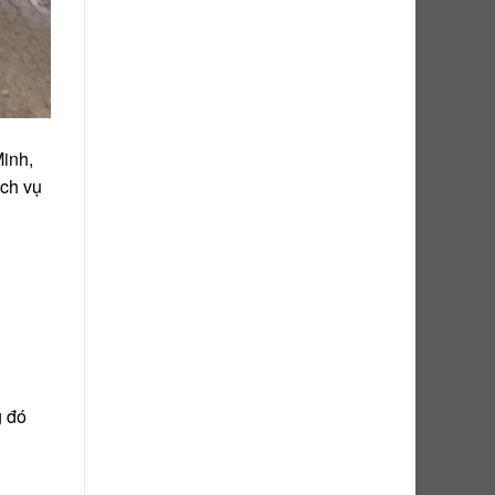
inh,
ịch vụ
g đó