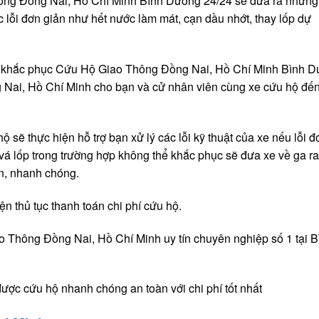
ông Đồng Nai, Hồ Chí Minh Bình Dương 24/24 sẽ đưa ra những 
c lỗi đơn giản như hết nước làm mát, cạn dầu nhớt, thay lốp dự
nh khắc phục Cứu Hộ Giao Thông Đồng Nai, Hồ Chí Minh Bình 
Nai, Hồ Chí Minh cho bạn và cử nhân viên cùng xe cứu hộ đến
 sẽ thực hiện hỗ trợ bạn xử lý các lỗi kỹ thuật của xe nếu lỗi đ
 vá lốp trong trường hợp không thể khắc phục sẽ đưa xe về ga r
àn, nhanh chóng.
n thủ tục thanh toán chi phí cứu hộ.
ao Thông Đồng Nai, Hồ Chí Minh uy tín chuyên nghiệp số 1 tại B
được cứu hộ nhanh chóng an toàn với chi phí tốt nhất