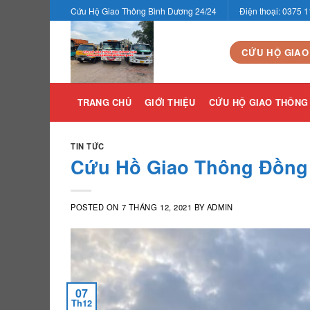
Skip
Cứu Hộ Giao Thông Bình Dương 24/24
Điện thoại: 0375 
to
content
CỨU HỘ GIAO
TRANG CHỦ
GIỚI THIỆU
CỨU HỘ GIAO THÔNG
TIN TỨC
Cứu Hồ Giao Thông Đồng 
POSTED ON
7 THÁNG 12, 2021
BY
ADMIN
07
Th12