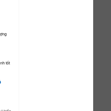
ượng
nh tốt
ộ