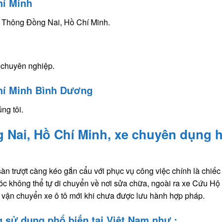
hí Minh
 Thông Đồng Nai, Hồ Chí Minh.
 chuyên nghiệp.
hí Minh Bình Dương
ng tôi.
 Nai, Hồ Chí Minh, xe chuyên dụng 
 trượt càng kéo gắn cẩu với phục vụ công việc chính là chiếc
hóc không thể tự di chuyển về nơi sửa chữa, ngoài ra xe Cứu Hộ
vận chuyển xe ô tô mới khi chưa được lưu hành hợp pháp.
g sử dụng phổ biến tại Việt Nam như :