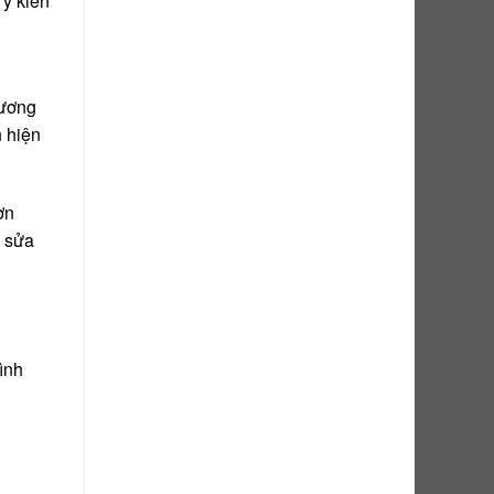
ý kiến
Dương
 hiện
ơn
a sửa
ình