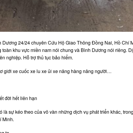
h Dương 24/24 chuyên Cứu Hộ Giao Thông Đồng Nai, Hồ Chí M
g toàn khu vực miền nam nói chung và Bình Dương nói riêng. D
ên nghiệp. Hỗ trợ thủ tục bảo hiểm.
 cơ giới xe cuốc xe lu xe ủi xe nâng hàng nâng người…
ết đời hết liên hạn
ó là sự kéo theo của vô vàn những dịch vụ phát triển khác, tron
í Minh.
g ta.